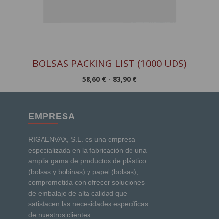
BOLSAS PACKING LIST (1000 UDS)
Rango
58,60
€
-
83,90
€
de
precios:
desde
EMPRESA
58,60 €
hasta
83,90 €
RIGAENVAX, S.L. es una empresa
especializada en la fabricación de una
amplia gama de productos de plástico
(bolsas y bobinas) y papel (bolsas),
comprometida con ofrecer soluciones
de embalaje de alta calidad que
satisfacen las necesidades específicas
de nuestros clientes.