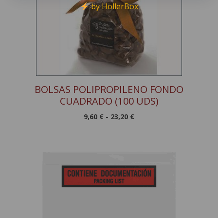
by HollerBox
BOLSAS POLIPROPILENO FONDO
CUADRADO (100 UDS)
Rango
9,60
€
-
23,20
€
de
precios:
desde
9,60 €
hasta
23,20 €