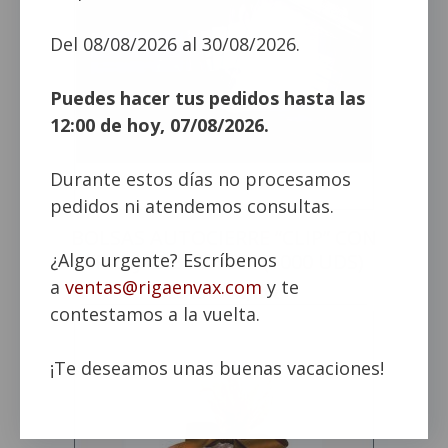
Del 08/08/2026 al 30/08/2026.
Puedes hacer tus pedidos hasta las
12:00 de hoy, 07/08/2026.
Durante estos días no procesamos
pedidos ni atendemos consultas.
BOLSAS AUTOCIERRE “CLIP” CON
FRANJAS BLANCAS (1000 UDS)
¿Algo urgente? Escríbenos
a
ventas@rigaenvax.com
y te
Rango
26,40
€
-
45,10
€
contestamos a la vuelta.
de
precios:
desde
¡Te deseamos unas buenas vacaciones!
26,40 €
hasta
45,10 €