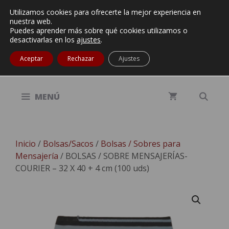
Saltar
Utilizamos cookies para ofrecerte la mejor experiencia en
(34) 937 704 700
/
(34) 648 130 375
|
al
nuestra web.
ventas@rigaenvax.com
contenido
Puedes aprender más sobre qué cookies utilizamos o
desactivarlas en los
ajustes
.
Aceptar
Rechazar
Ajustes
MENÚ
Inicio
/
Bolsas/Sacos
/
Bolsas / Sobres para
Mensajería
/ BOLSAS / SOBRE MENSAJERÍAS-
COURIER – 32 X 40 + 4 cm (100 uds)